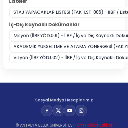
Listeler
STAJ YAPACAKLAR LİSTESİ (FAK-LST-006) - İİBF / List
İç-Dış Kaynaklı Dokümanlar
Misyon (İİBF.YÖD.001) - İİBF / İç ve Dış Kaynaklı Dok
AKADEMİK YÜKSELTME VE ATAMA YÖNERGESİ (FAK.YNG.0
Vizyon (İİBF.YÖD.002) - İİBF / İç ve Dış Kaynaklı Do
Sosyal Medya Hesaplarımız
© ANTALYA BELEK ÜNİVERSİTESİ
Tüm Hakları Saklıdır